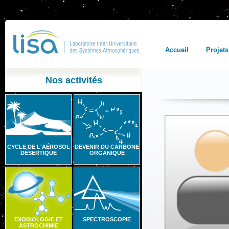
Accueil
Projets
Nos activités
CYCLE DE L'AÉROSOL
DEVENIR DU CARBONE
DÉSERTIQUE
ORGANIQUE
EXOBIOLOGIE ET
SPECTROSCOPIE
ASTROCHIMIE