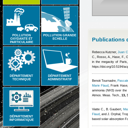
POLLUTION
POLLUTION GRANDE
Publications
OXYDANTE ET
ECHELLE
PARTICULAIRE
Rebecca Kutzner
,
Juan C
C., Rosso, A., Hase, F., O
in the megacity of Paris
https://doi.org/10.5194/
DÉPARTEMENT
DÉPARTEMENT
TECHNIQUE
ADMINISTRATIF
Benoit Tournadre
,
Pascale
Marie Flaud
,
Frank Hase,
ammonia (NH3) over the P
Atmos. Meas. Tech.,
13,
3
Viatte C., B. Gaubert
,
Ma
Flaud
,
and J. Orphal
, Tro
DÉPARTEMENT
based solar-absorption Fo
INFORMATIQUE