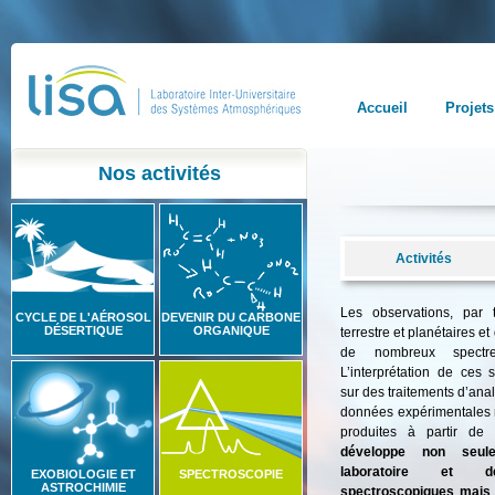
Accueil
Projets
Nos activités
Activités
Les observations, par 
CYCLE DE L'AÉROSOL
DEVENIR DU CARBONE
DÉSERTIQUE
ORGANIQUE
terrestre et planétaires et
de nombreux spectr
L’interprétation de ces
sur des traitements d’ana
données expérimentales r
produites à partir de
développe non seul
laboratoire et d
EXOBIOLOGIE ET
SPECTROSCOPIE
ASTROCHIMIE
spectroscopiques mais a