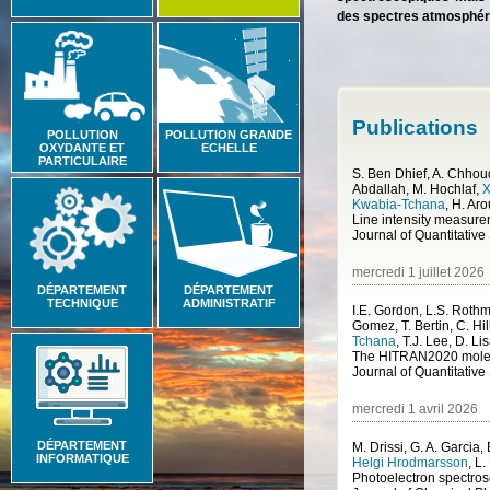
des spectres atmosphér
Publications
POLLUTION
POLLUTION GRANDE
OXYDANTE ET
ECHELLE
PARTICULAIRE
S. Ben Dhief, A. Chhoud
Abdallah, M. Hochlaf
,
X
Kwabia-Tchana
,
H. Aro
Journal of Quantitative Spec
mercredi 1 juillet 2026
DÉPARTEMENT
DÉPARTEMENT
TECHNIQUE
ADMINISTRATIF
I.E. Gordon, L.S. Roth
Gomez, T. Bertin, C. Hill, 
Tchana
,
T.J. Lee, D. Lis
Journal of Quantitative Spe
mercredi 1 avril 2026
DÉPARTEMENT
M. Drissi, G. A. Garcia
INFORMATIQUE
Helgi Hrodmarsson
,
L.
Photoelectron spectro