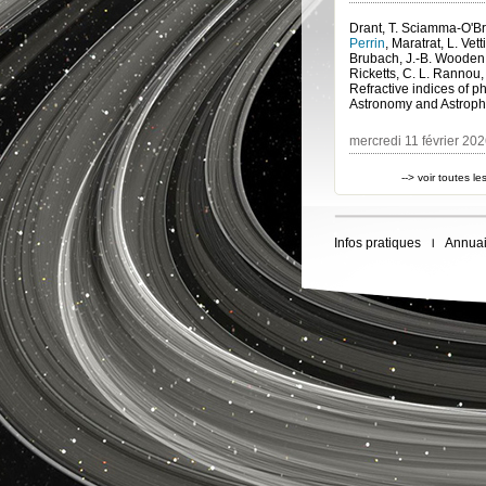
Drant, T. Sciamma-O'Bri
Perrin
,
Maratrat, L. Vett
Brubach, J.-B. Wooden,
Ricketts, C. L. Rannou, 
Astronomy and Astroph
mercredi 11 février 20
--> voir toutes l
Infos pratiques
Annuai