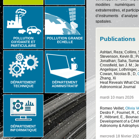
modèles numériques s
extraterrestres, et partici
d’instruments d’analy
spatiales.
Publications
POLLUTION
POLLUTION GRANDE
OXYDANTE ET
ECHELLE
PARTICULAIRE
Ashtari, Reza; Collins, 
Stevenson, Kevin B.; P
Jonathan; Saha, Suman
Crossfield, Ian J. M.; J
Angelique; Lothringer, 
Cowan, Nicolas B.; D
,
Zhang, Xi
DÉPARTEMENT
DÉPARTEMENT
TECHNIQUE
ADMINISTRATIF
Astronomical Journal
mardi 10 mars 2026
Romeo Veillet
,
Olivia V
Destro F., Fournet, R., G
F., Hébrard, E., Bounac
Astronomy & Astrophys
DÉPARTEMENT
INFORMATIQUE
mercredi 18 février 20