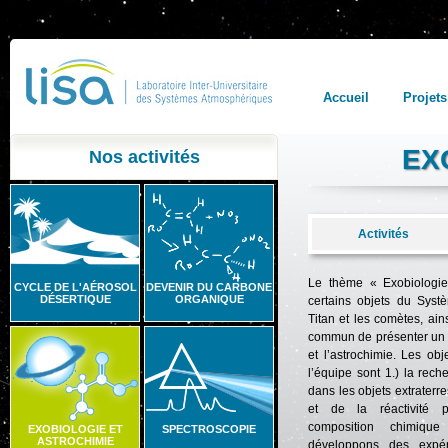
Accueil
Projets
EX
Nos activités
Activités
Le thème « Exobiologie 
CYCLE DE L'AÉROSOL
DEVENIR DU CARBONE
DÉSERTIQUE
ORGANIQUE
certains objets du Systè
Titan et les comètes, ai
commun de présenter un tr
et l’astrochimie. Les obj
l’équipe sont 1.) la rec
dans les objets extraterre
et de la réactivité 
composition chimiqu
EXOBIOLOGIE ET
SPECTROSCOPIE
ASTROCHIMIE
développons des expér