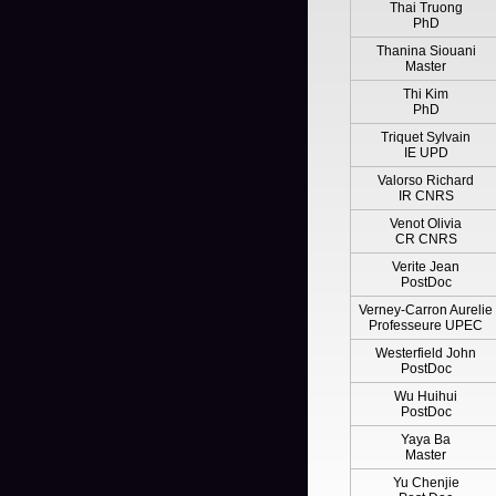
Thai Truong
PhD
Thanina Siouani
Master
Thi Kim
PhD
Triquet Sylvain
IE UPD
Valorso Richard
IR CNRS
Venot Olivia
CR CNRS
Verite Jean
PostDoc
Verney-Carron Aurelie
Professeure UPEC
Westerfield John
PostDoc
Wu Huihui
PostDoc
Yaya Ba
Master
Yu Chenjie