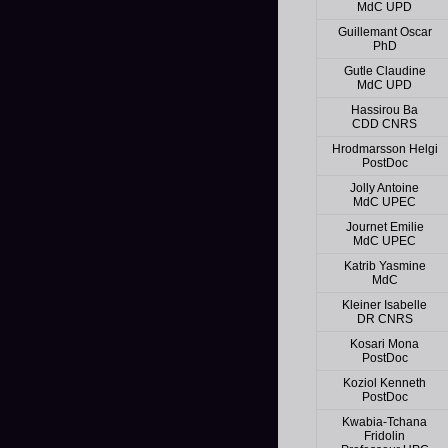
MdC UPD
Guillemant Oscar
PhD
Gutle Claudine
MdC UPD
Hassirou Ba
CDD CNRS
Hrodmarsson Helgi
PostDoc
Jolly Antoine
MdC UPEC
Journet Emilie
MdC UPEC
Katrib Yasmine
MdC
Kleiner Isabelle
DR CNRS
Kosari Mona
PostDoc
Koziol Kenneth
PostDoc
Kwabia-Tchana
Fridolin