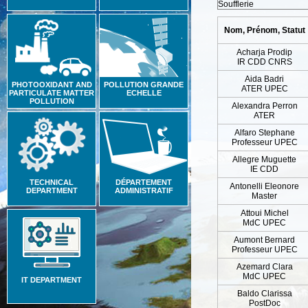
Soufflerie
Nom, Prénom, Statut
Acharja Prodip
IR CDD CNRS
Aida Badri
PHOTOOXIDANT AND
POLLUTION GRANDE
ATER UPEC
PARTICULATE MATTER
ECHELLE
POLLUTION
Alexandra Perron
ATER
Alfaro Stephane
Professeur UPEC
Allegre Muguette
IE CDD
TECHNICAL
DÉPARTEMENT
Antonelli Eleonore
DEPARTMENT
ADMINISTRATIF
Master
Attoui Michel
MdC UPEC
Aumont Bernard
Professeur UPEC
Azemard Clara
MdC UPEC
IT DEPARTMENT
Baldo Clarissa
PostDoc