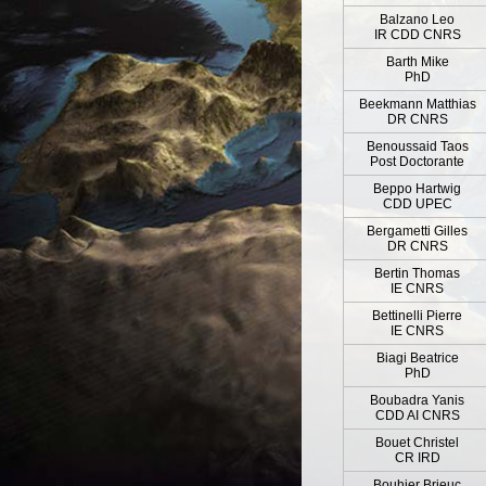
Balzano Leo
IR CDD CNRS
Barth Mike
PhD
Beekmann Matthias
DR CNRS
Benoussaid Taos
Post Doctorante
Beppo Hartwig
CDD UPEC
Bergametti Gilles
DR CNRS
Bertin Thomas
IE CNRS
Bettinelli Pierre
IE CNRS
Biagi Beatrice
PhD
Boubadra Yanis
CDD AI CNRS
Bouet Christel
CR IRD
Bouhier Brieuc