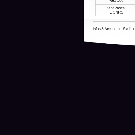
Post Doc
Zapf Pascal
IE CNRS
Infos & Access
Staff