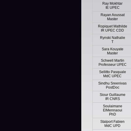
Ray Mokhtar
IE UPEC
Rayan Aoussat
Master
Ropiquet Mathilde
IR UPEC CDD
Rynski Nathalie
T
Sara Kouyate
Master
Schwell Martin
Professeur UPEC
Sellitto Pasquale
MdC UPEC
Sindhu Sreenivas
PostDoc
Siour Guillaume
IR CNRS
Soulaimane
ElMennaoui
PhD
Stalport Fabien
MdC UPD