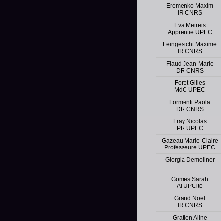
Eremenko Maxim
IR CNRS
Eva Meireis
Apprentie UPEC
Feingesicht Maxime
IR CNRS
Flaud Jean-Marie
DR CNRS
Foret Gilles
MdC UPEC
Formenti Paola
DR CNRS
Fray Nicolas
PR UPEC
Gazeau Marie-Claire
Professeure UPEC
Giorgia Demoliner
-
Gomes Sarah
AI UPCite
Grand Noel
IR CNRS
Gratien Aline