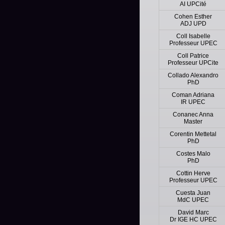
AI UPCité
Cohen Esther
ADJ UPD
Coll Isabelle
Professeur UPEC
Coll Patrice
Professeur UPCite
Collado Alexandro
PhD
Coman Adriana
IR UPEC
Conanec Anna
Master
Corentin Mettetal
PhD
Costes Malo
PhD
Cottin Herve
Professeur UPEC
Cuesta Juan
MdC UPEC
David Marc
Dr IGE HC UPEC