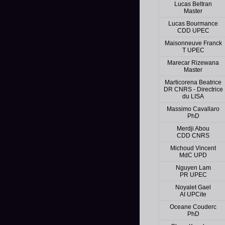
Lucas Beltran
Master
Lucas Bourmance
CDD UPEC
Maisonneuve Franck
T UPEC
Marecar Rizewana
Master
Marticorena Beatrice
DR CNRS - Directrice
du LISA
Massimo Cavallaro
PhD
Merdji Abou
CDD CNRS
Michoud Vincent
MdC UPD
Nguyen Lam
PR UPEC
Noyalet Gael
AI UPCite
Oceane Couderc
PhD