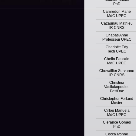
PhD
Camredon Marie
MdC UPEC
Cazaunau Mathieu
IR CNRS
Chabas Anne
Professeur UPEC
Charlotte Edy
Tech UPEC
Chelin Pascale
MdC UPEC
Chevaillier Servanne
IR CNRS
Christina
Vasilakopoulou
PostDoc
Christopher Ferland
Master
Cirtog Manuela
MdC UPEC
Clerance Gomes
PhD
Cocca Ivonne