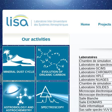
Home
Projects
Our activities
Laboratoires
Chambre de simulatio
Laboratoire de spectros
Laboratoire GC/MS
MINERAL DUST CYCLE
EVOLUTION OF
Laboratoire CHROMA
ORGANIC CARBON
Laboratoire HPLC
Laboratoire NUAGES
Chambre de simulation
Laboratoire SOLIDES
Microscope électroniqu
Microscope électronique
Salle Blanche
Salle EXOMARS
Salle informatique
ASTROBIOLOGY AND
SPECTROSCOPY
Sas salle spectro VUV
ASTROCHEMISTRY