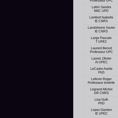
Professeur UPC
Lafon Sandra
MdC UPD
Lambert Isabelle
IE CNRS
Landsheere Xavier
IE CNRS
Large Pascale
T UPEC
Laurent Benoit
Professeur UPC
Lauret, Olivier
AI UPEC
LeCadre Axelle
PhD
Lefevre Roger
Professeur émérite
Legrand Michel
DR CNRS
Lisa Guth
PhD
Lopez Damien
IE UPEC