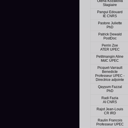
Olena Kozakova
Stagiaire
Pangui Edouard
IE CNRS
Pastore Juliette
PhD
Patrick Dewald
PostDoc
Perrin Zoe
ATER UPEC
Petitmangin Aline
MdC UPEC
Picquet-Varrault
Benedicte
Professeur UPEC -
Directrice adjointe
Qayyum Fazzal
PhD
Radi Fazia
AI CNRS
Rajot Jean-Louis
CR IRD
Raulin Francois
Professeur UPEC