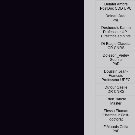
Delater Ambre
PostDoc CDD UPC
Delean Jade
PhD
Desboeufs Karine
Professeur UP -
Directrice adjointe
Di-Biagio Claudia
CR CNRS
Dolezon_Verley
Sophie
PhD
Doussin Jean-
Francois
Professeur UPEC
Dufour Gaelle
DR CNRS
Eden Tancre
Master
Elessa Etuman
Chercheur Post-
doctorat
ElMouats Celia
PhD