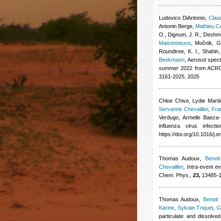
Ludovico DiAntonio
,
Claud
Antonin Berge
,
Mathieu C
O., Dignum, J. R., Deshmu
Maisonneuve
,
Močnik, G.
Roundtree, K. I., Shahin
Beekmann
, Aerosol spect
summer 2022 from ACROS
3161-2025, 2025
Chloe Chive, Lydie Martίn
Servanne Chevaillier
,
Fra
Verdugo, Armelle Baeza-
influenza virus infec
https://doi.org/10.1016/j
Thomas Audoux
,
Benoit
Chevaillier
, Intra-event e
Chem. Phys.,
23,
13485-13
Thomas Audoux
,
Benoit
Karine
,
Sylvain Triquet
,
G
particulate and dissolve