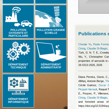
POLLUTION
POLLUTION GRANDE
Publications
OXYDANTE ET
ECHELLE
PARTICULAIRE
Chenjie Yu
,
Paola Formen
Cirtog
,
Claudia Di-Biagio
Türk, G. N. T. E., Crowley
Wu, Y.
,
Christopher Cant
properties of aerosols i
DÉPARTEMENT
DÉPARTEMENT
26-5313-2026, 2026
TECHNIQUE
ADMINISTRATIF
Diana Pereira
,
Giorio, C.
AlMarj
,
Antonin Berge
,
Th
Cécile Gaimoz
,
Oscar G
Picquet-Varrault
,
Raquel 
E., Pouyes, P., Villenave
Cirtog
,
Claudia Di-Biagio
DÉPARTEMENT
and forested areas of
INFORMATIQUE
https://doi.org/10.5194/a