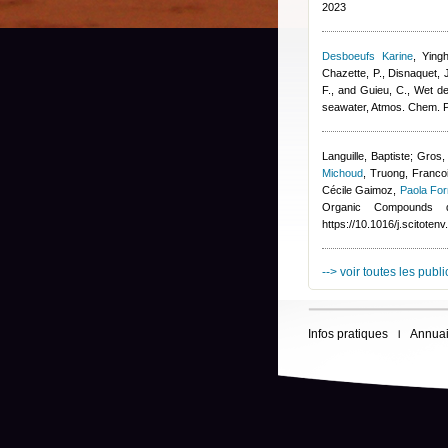
2023
Desboeufs Karine
,
Ying
Chazette, P., Disnaquet, J
F., and Guieu, C.
, Wet de
seawater, Atmos. Chem. 
Languille, Baptiste; Gros,
Michoud
,
Truong, Francoi
Cécile Gaimoz
,
Paola For
Organic Compounds d
https://10.1016/j.scitote
--> voir toutes les publ
Infos pratiques
Annuai