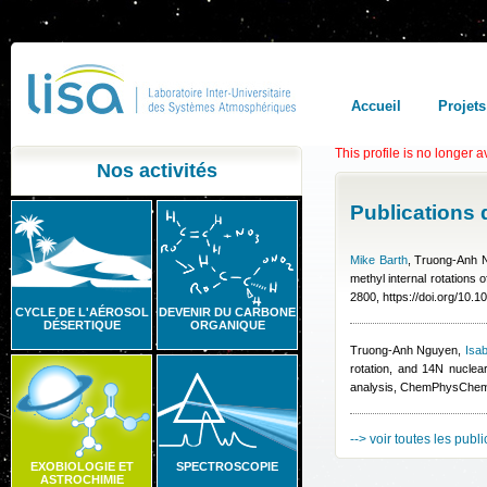
Accueil
Projets
This profile is no longer a
Nos activités
Publications
Mike Barth
,
Truong-Anh 
methyl internal rotation
2800, https://doi.org/10
CYCLE DE L'AÉROSOL
DEVENIR DU CARBONE
DÉSERTIQUE
ORGANIQUE
Truong-Anh Nguyen
,
Isab
rotation, and 14N nucle
analysis, ChemPhysChe
--> voir toutes les publ
EXOBIOLOGIE ET
SPECTROSCOPIE
ASTROCHIMIE