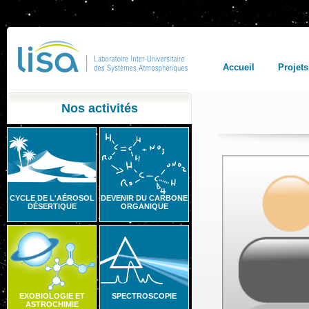
Accueil
Projets
Nos activités
CYCLE DE L'AÉROSOL
DEVENIR DU CARBONE
DÉSERTIQUE
ORGANIQUE
EXOBIOLOGIE ET
SPECTROSCOPIE
ASTROCHIMIE