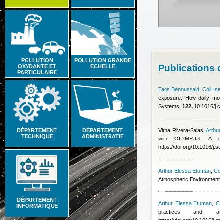
POLLUTION
POLLUTION GRANDE
Publications
OXYDANTE ET
ECHELLE
PARTICULAIRE
Taos Benoussaid
,
Coll Is
exposure: How daily mobi
Systems,
122,
10.1016/j.
DÉPARTEMENT
DÉPARTEMENT
Virna Rivera-Salas
,
Arthu
TECHNIQUE
ADMINISTRATIF
with OLYMPUS: A co
https://doi.org/10.1016/j.
Arthur Elessa Etuman
,
Co
Atmospheric Environment
DÉPARTEMENT
Arthur Elessa Etuman
,
Co
INFORMATIQUE
practices and at