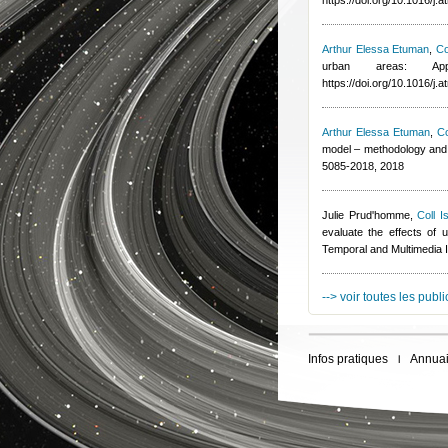
https://doi.org/10.1016/j
Arthur Elessa Etuman
,
Co
urban areas: App
https://doi.org/10.1016/j
Arthur Elessa Etuman
,
Co
model – methodology and 
5085-2018, 2018
Julie Prud'homme
,
Coll I
evaluate the effects of u
Temporal and Multimedia 
--> voir toutes les publ
Infos pratiques
Annuai