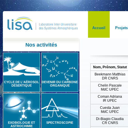
Accueil
Projets
Nos activités
Nom, Prénom, Statut
Beekmann Matthias
DR CNRS
CYCLE DE L'AÉROSOL
DEVENIR DU CARBONE
Chelin Pascale
DÉSERTIQUE
ORGANIQUE
MdC UPEC
Coman Adriana
IR UPEC
Cuesta Juan
MdC UPEC
Di-Biagio Claudia
EXOBIOLOGIE ET
SPECTROSCOPIE
CR CNRS
ASTROCHIMIE