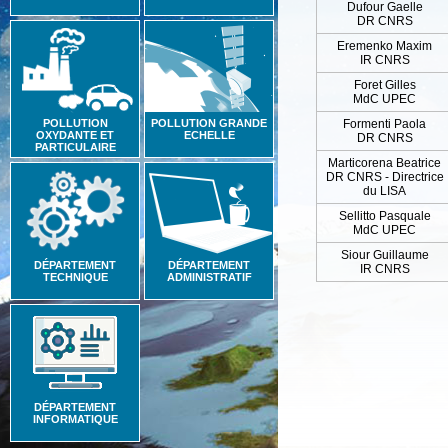
Dufour Gaelle
DR CNRS
Eremenko Maxim
IR CNRS
Foret Gilles
MdC UPEC
POLLUTION
POLLUTION GRANDE
Formenti Paola
OXYDANTE ET
ECHELLE
DR CNRS
PARTICULAIRE
Marticorena Beatrice
DR CNRS - Directrice
du LISA
Sellitto Pasquale
MdC UPEC
Siour Guillaume
DÉPARTEMENT
DÉPARTEMENT
IR CNRS
TECHNIQUE
ADMINISTRATIF
DÉPARTEMENT
INFORMATIQUE