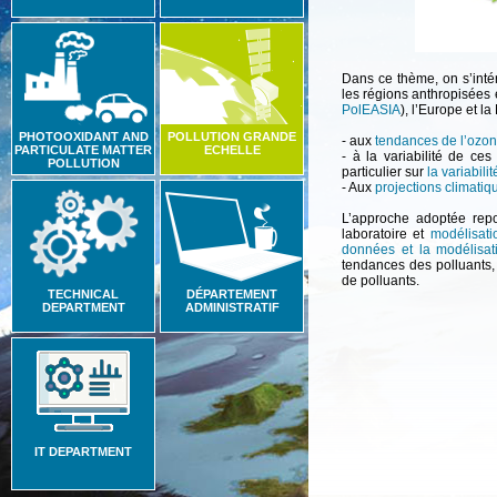
Dans ce thème, on s’intér
les régions anthropisées 
PolEASIA
), l’Europe et l
PHOTOOXIDANT AND
POLLUTION GRANDE
- aux
tendances de l’ozon
PARTICULATE MATTER
ECHELLE
- à la variabilité de ces
POLLUTION
particulier sur
la variabili
- Aux
projections climatiq
L’approche adoptée rep
laboratoire et
modélisati
données et la modélisat
tendances des polluants, 
de polluants.
TECHNICAL
DÉPARTEMENT
DEPARTMENT
ADMINISTRATIF
IT DEPARTMENT