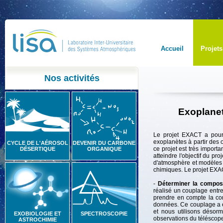
Accueil
Projets
Nos activités
Exoplanet
Le projet EXACT a pour
exoplanètes à partir des 
CYCLE DE L'AÉROSOL
DEVENIR DU CARBONE
ce projet est très importa
DÉSERTIQUE
ORGANIQUE
atteindre l'objectif du p
d'atmosphère et modèles
chimiques. Le projet EXAC
-
Déterminer la compos
réalisé un couplage entr
prendre en compte la com
données. Ce couplage a ét
et nous utilisons désor
EXOBIOLOGIE ET
SPECTROSCOPIE
observations du téléscop
ASTROCHIMIE