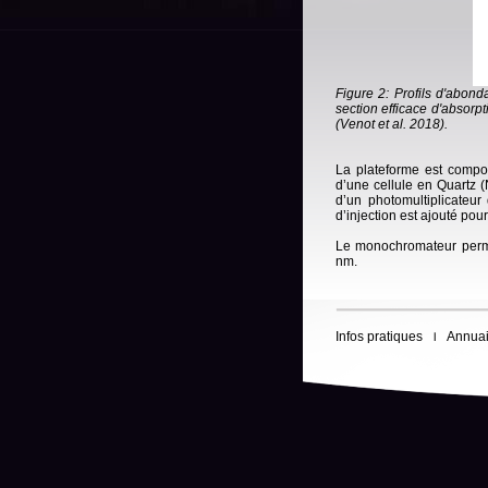
Figure 2: Profils d'abon
section efficace d'absorpt
(Venot et al. 2018).
La plateforme est compo
d’une cellule en Quartz (
d’un photomultiplicateu
d’injection est ajouté pour
Le monochromateur perme
nm.
Infos pratiques
Annuai