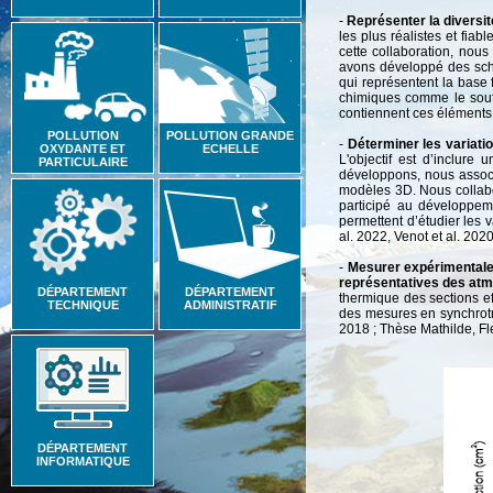
-
Représenter la divers
les plus réalistes et fia
cette collaboration, no
avons développé des sché
qui représentent la bas
chimiques comme le soufr
contiennent ces éléments
POLLUTION
POLLUTION GRANDE
-
Déterminer les variati
OXYDANTE ET
ECHELLE
L'objectif est d’inclur
PARTICULAIRE
développons, nous associ
modèles 3D. Nous collab
participé au développe
permettent d’étudier les 
al. 2022, Venot et al. 2020
-
Mesurer expérimentale
représentatives des at
DÉPARTEMENT
DÉPARTEMENT
thermique des sections ef
TECHNIQUE
ADMINISTRATIF
des mesures en synchrot
2018 ; Thèse Mathilde, Fle
DÉPARTEMENT
INFORMATIQUE