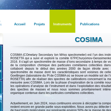
Accueil
Projets
Instruments
Publications
COSIMA
COSIMA (COmetary Secondary Ion MAss spectrometer) est l’un des instr
ROSETTA qui a suivi et exploré la comète 67P/Churyomov-Gerasimenko 
2016.
Il s’agit un spectromètre de masse d’ions secondaire à temps de vol 
de la composition chimique des particules cométaires collectées dan
collaboré depuis le début des années 2000 de façon étroite avec 
E
spectromètre de masse dont les caractéristiques sont voisines de celle
Goettingen (laboratoire du PI de COSIMA où se trouve un modèle sol de l’
ROSETTA) afin de réaliser des spectres de calibrations concernant la mati
mesurée avec COSIMA.
Lors de la phase d’exploration de la comète nou
les opérations d’analyse de l’instrument et dans l’exploitation des résulta
des spectres de masses et nous nous sommes prioritairement intéres
organique contenue dans les particules cométaires collectées.
Actuellement, en Juin 2024, nous continuons encore à décrypter la compo
restent encore en grande partie sous-exploitées.
Nous avons pu détecter 
de
haut poids moléculaire qui représente environ 50% de la masse de des