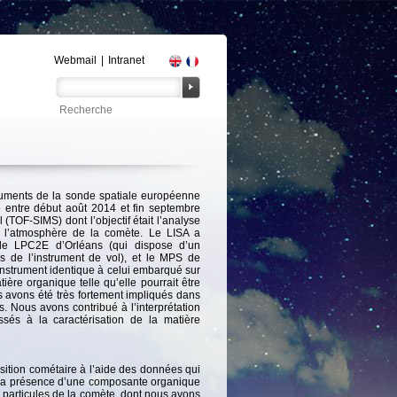
Webmail
|
Intranet
uments de la sonde spatiale européenne
entre début août 2014 et fin septembre
(TOF-SIMS) dont l’objectif était l’analyse
s l’atmosphère de la comète.
Le LISA a
le LPC2E d’Orléans (qui dispose d’un
s de l’instrument de vol), et le MPS de
instrument identique à celui embarqué sur
ère organique telle qu’elle pourrait être
s avons été très fortement impliqués dans
ts.
Nous avons contribué à l’interprétation
sés à la caractérisation de la matière
sition cométaire à l’aide des données qui
la présence d’une composante organique
 particules de la comète, dont nous avons