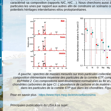
caractérisé sa composition (rapports N/C, H/C…). Nous cherchons aussi à
particules les unes par rapport aux autres afin de construire un scénario c
potentiels héritages interstellaires et/ou protoplanétaires.
E
A gauche : spectres de masses mesurés sur trois particules collect
composition élémentaire moyenne des particules de la comète 67P, comp
81P/Wild 2.
Ces compositions sont doublement normalisées au fer et 
chondrites carbonées de type CI.
L’abondance de carbone et de matière o
dans les particules de la comète 67P que dans les chondrites.
Figu
Pour en savoir plus :
https://www.mps.mpg.de/en/rosetta/cosima
Principales publications du LISA à ce sujet :