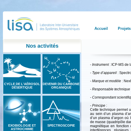
Accueil
Projets
Nos activités
-
Instrument
: ICP-MS de 
-
Type d’appareil
: Spectr
-
Marque et modèle
: Nex
CYCLE DE L'AÉROSOL
DEVENIR DU CARBONE
DÉSERTIQUE
ORGANIQUE
-
Responsable technique
-
Correspondant scientifi
-
Principe
:
Cette technique permet u
au sein d’un plasma d’ar
d’un plasma d’argon où l’
de masse (quadripôle dan
EXOBIOLOGIE ET
SPECTROSCOPIE
magnétique en fonction d
ASTROCHIMIE
interférences, plusieur