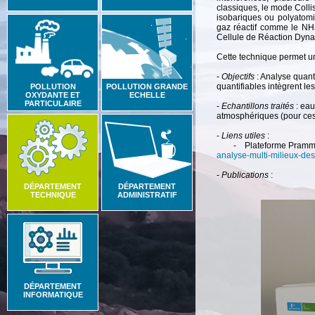
classiques, le mode Collis
isobariques ou polyatomi
gaz réactif comme le NH3
Cellule de Réaction Dyn
Cette technique permet u
-
Objectifs
: Analyse quant
quantifiables intègrent les
POLLUTION
POLLUTION GRANDE
OXYDANTE ET
ECHELLE
PARTICULAIRE
-
Echantillons traités
: eau
atmosphériques (pour ces 
-
Liens utiles
:
- Plateforme Prammi
analyse-multi-milieux-de
-
Publications
:
DÉPARTEMENT
DÉPARTEMENT
TECHNIQUE
ADMINISTRATIF
DÉPARTEMENT
INFORMATIQUE