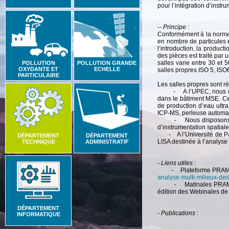
pour l’intégration d’instr
--
Principe
:
Conformément à la norme 
en nombre de particules e
l’introduction, la producti
des pièces est traité par u
salles varie entre 30 et 
POLLUTION
POLLUTION GRANDE
OXYDANTE ET
ECHELLE
salles propres ISO 5, ISO
PARTICULAIRE
Les salles propres sont ré
- A l’UPEC, nous dispo
dans le bâtiment MSE. Cet
de production d’eau ultr
ICP-MS, perleuse automati
- Nous disposons égale
d’instrumentation spatiale
- A l’Université de Pari
DÉPARTEMENT
DÉPARTEMENT
LISA destinée à l’analyse
TECHNIQUE
ADMINISTRATIF
-
Liens utiles
:
- Plateforme PRAM
analyse-multi-milieux-de
- Matinales PRAMMICS :
édition des Webinales d
DÉPARTEMENT
-
Publications
:
INFORMATIQUE