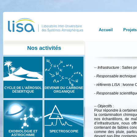
Accueil
Projets
Nos activités
--
Infrastructure
: Salles p
-
Responsable technique
-
référents LISA
: Ivonne C
CYCLE DE L'AÉROSOL
DEVENIR DU CARBONE
DÉSERTIQUE
ORGANIQUE
-
Responsable scientifiqu
--
Objectifs
:
Pour répondre à certaines
la contamination chimique
nos échantillons, de ma
d’infrastructure, nous of
contenant de faibles con
EXOBIOLOGIE ET
SPECTROSCOPIE
comme des pluie, particu
ASTROCHIMIE
devant pas être contamin