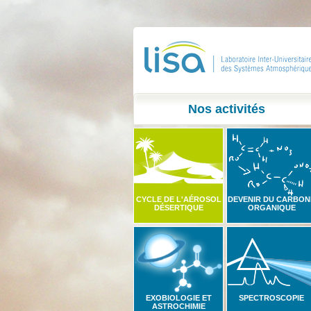
Nos activités
CYCLE DE L'AÉROSOL
DEVENIR DU CARBON
DÉSERTIQUE
ORGANIQUE
EXOBIOLOGIE ET
SPECTROSCOPIE
ASTROCHIMIE