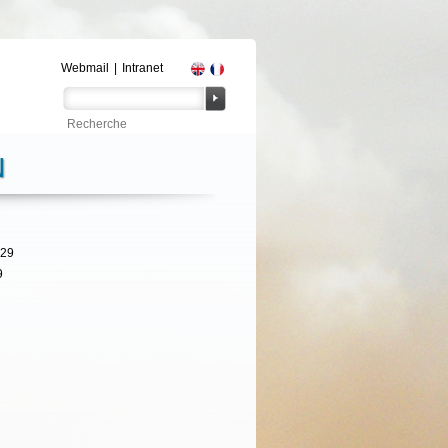
Webmail
|
Intranet
N
329
9