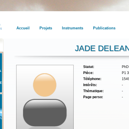
Accueil
Projets
Instruments
Publications
JADE DELEA
Statut:
PhD
Pièce:
P1 
Téléphone:
154
E
Intérêts:
-
Thématique:
-
Page perso:
-