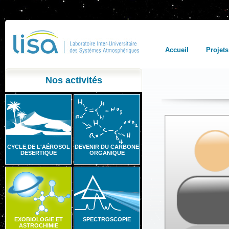
Accueil
Projets
Nos activités
CYCLE DE L'AÉROSOL
DEVENIR DU CARBONE
DÉSERTIQUE
ORGANIQUE
EXOBIOLOGIE ET
SPECTROSCOPIE
ASTROCHIMIE