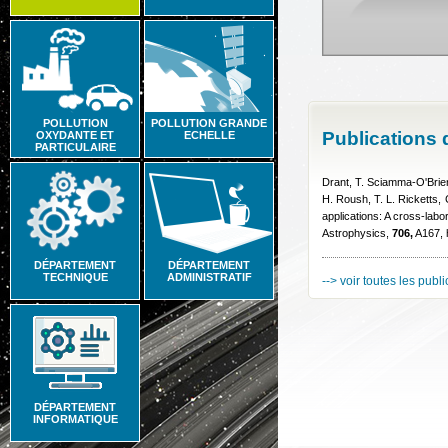
POLLUTION
POLLUTION GRANDE
Publications
OXYDANTE ET
ECHELLE
PARTICULAIRE
Drant, T. Sciamma-O'Brien
H. Roush, T. L. Ricketts, 
applications: A cross-l
Astrophysics,
706,
A167, 
DÉPARTEMENT
DÉPARTEMENT
TECHNIQUE
ADMINISTRATIF
--> voir toutes les publ
DÉPARTEMENT
INFORMATIQUE