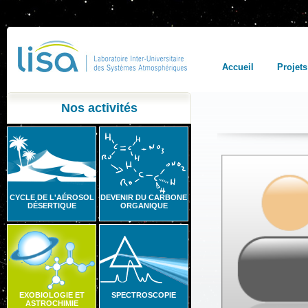
Accueil
Projets
Nos activités
CYCLE DE L'AÉROSOL
DEVENIR DU CARBONE
DÉSERTIQUE
ORGANIQUE
EXOBIOLOGIE ET
SPECTROSCOPIE
ASTROCHIMIE