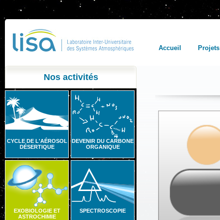
Accueil
Projets
Nos activités
CYCLE DE L'AÉROSOL
DEVENIR DU CARBONE
DÉSERTIQUE
ORGANIQUE
EXOBIOLOGIE ET
SPECTROSCOPIE
ASTROCHIMIE