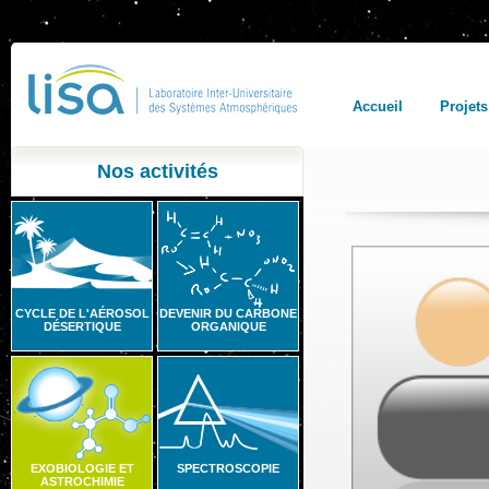
Accueil
Projets
Nos activités
CYCLE DE L'AÉROSOL
DEVENIR DU CARBONE
DÉSERTIQUE
ORGANIQUE
EXOBIOLOGIE ET
SPECTROSCOPIE
ASTROCHIMIE