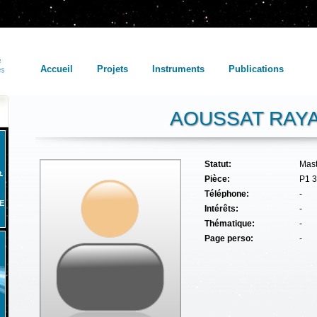
Accueil
Projets
Instruments
Publications
AOUSSAT RAY
Statut:
Mas
Pièce:
P1 
Téléphone:
-
E
Intérêts:
-
Thématique:
-
Page perso:
-