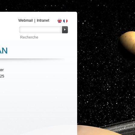
Webmail
|
Intranet
AN
ter
325