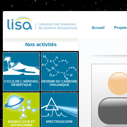
Accueil
Projets
Nos activités
CYCLE DE L'AÉROSOL
DEVENIR DU CARBONE
DÉSERTIQUE
ORGANIQUE
EXOBIOLOGIE ET
SPECTROSCOPIE
ASTROCHIMIE