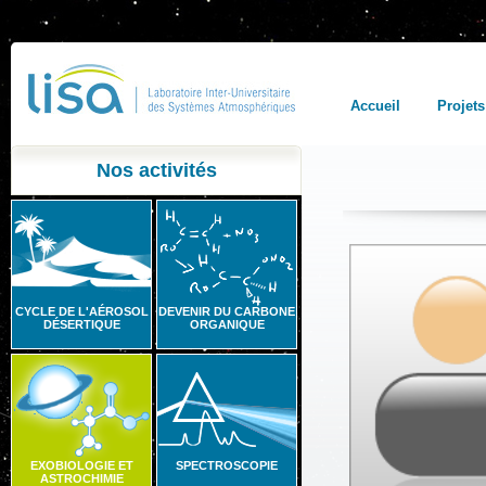
Accueil
Projets
Nos activités
CYCLE DE L'AÉROSOL
DEVENIR DU CARBONE
DÉSERTIQUE
ORGANIQUE
EXOBIOLOGIE ET
SPECTROSCOPIE
ASTROCHIMIE