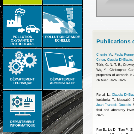
POLLUTION
POLLUTION GRANDE
Publications 
OXYDANTE ET
ECHELLE
PARTICULAIRE
Chenjie Yu
,
Paola Formen
Cirtog
,
Claudia Di-Biagio
Türk, G. N. T. E., Crowley
Wu, Y.
,
Christopher Cant
properties of aerosols i
DÉPARTEMENT
DÉPARTEMENT
26-5313-2026, 2026
TECHNIQUE
ADMINISTRATIF
Renzi, L.
,
Claudia Di-Bia
Isolabella, T., Massabò, 
Jean-Francois Doussin
,
field and laboratory inv
2026
DÉPARTEMENT
INFORMATIQUE
Pan B., Liu D., Tian P., Z