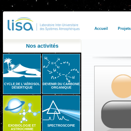
Accueil
Projets
Nos activités
CYCLE DE L'AÉROSOL
DEVENIR DU CARBONE
DÉSERTIQUE
ORGANIQUE
EXOBIOLOGIE ET
SPECTROSCOPIE
ASTROCHIMIE