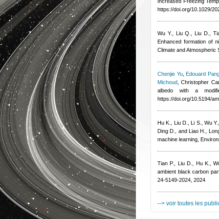
Increased Freezing Tempe
https://doi.org/10.1029/
Wu Y., Liu Q., Liu D., T
Enhanced formation of ni
Climate and Atmospheric 
Chenjie Yu
,
Edouard Pang
Michoud
,
Christopher Can
albedo with a modif
https://doi.org/10.5194/a
Hu K., Liu D., Li S., Wu Y
Ding D., and Liao H.
, Lon
machine learning, Enviro
Tian P., Liu D., Hu K., 
ambient black carbon par
24-5149-2024, 2024
--> voir toutes les publ