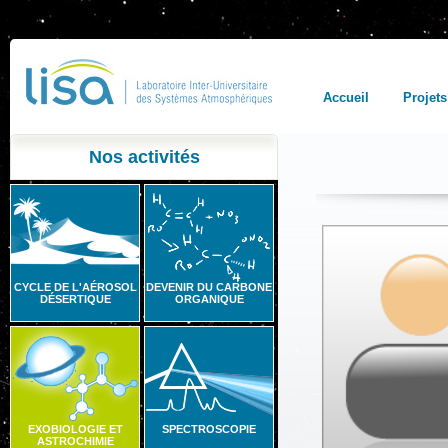
Accueil
Projets
Nos activités
CYCLE DE L'AÉROSOL
DEVENIR DU CARBONE
DÉSERTIQUE
ORGANIQUE
EXOBIOLOGIE ET
SPECTROSCOPIE
ASTROCHIMIE