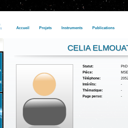
Accueil
Projets
Instruments
Publications
CELIA ELMOUA
Statut:
PhD
Pièce:
MSE
Téléphone:
205
E
Intérêts:
-
Thématique:
-
Page perso:
-