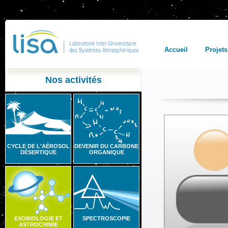
Accueil
Projets
Nos activités
CYCLE DE L'AÉROSOL
DEVENIR DU CARBONE
DÉSERTIQUE
ORGANIQUE
EXOBIOLOGIE ET
SPECTROSCOPIE
ASTROCHIMIE