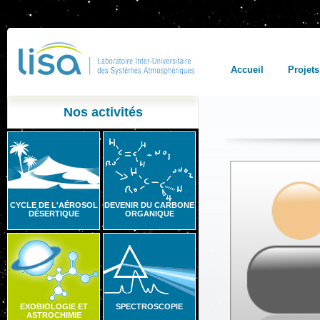
Accueil
Projets
Nos activités
CYCLE DE L'AÉROSOL
DEVENIR DU CARBONE
DÉSERTIQUE
ORGANIQUE
EXOBIOLOGIE ET
SPECTROSCOPIE
ASTROCHIMIE