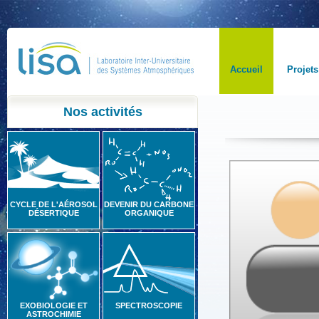
Accueil
Projets
Nos activités
CYCLE DE L'AÉROSOL
DEVENIR DU CARBONE
DÉSERTIQUE
ORGANIQUE
EXOBIOLOGIE ET
SPECTROSCOPIE
ASTROCHIMIE