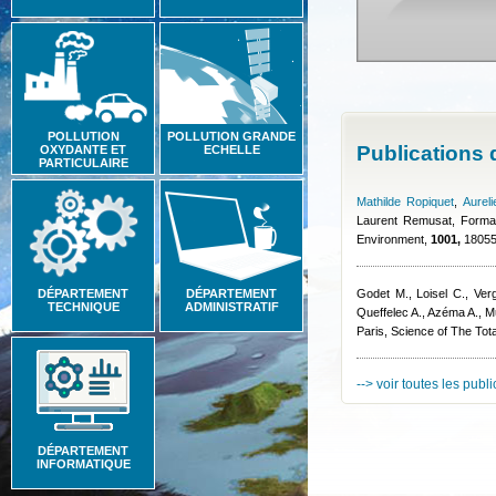
POLLUTION
POLLUTION GRANDE
Publications
OXYDANTE ET
ECHELLE
PARTICULAIRE
Mathilde Ropiquet
,
Aurel
Laurent Remusat
, Forma
Environment,
1001,
180553
DÉPARTEMENT
DÉPARTEMENT
Godet M., Loisel C., Ver
TECHNIQUE
ADMINISTRATIF
Queffelec A., Azéma A.
, M
Paris, Science of The Tot
--> voir toutes les publ
DÉPARTEMENT
INFORMATIQUE