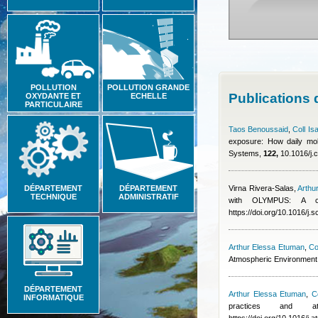
POLLUTION
POLLUTION GRANDE
Publications
OXYDANTE ET
ECHELLE
PARTICULAIRE
Taos Benoussaid
,
Coll Is
exposure: How daily mobi
Systems,
122,
10.1016/j.
DÉPARTEMENT
DÉPARTEMENT
Virna Rivera-Salas
,
Arthu
TECHNIQUE
ADMINISTRATIF
with OLYMPUS: A co
https://doi.org/10.1016/j.
Arthur Elessa Etuman
,
Co
Atmospheric Environment
DÉPARTEMENT
Arthur Elessa Etuman
,
Co
INFORMATIQUE
practices and at