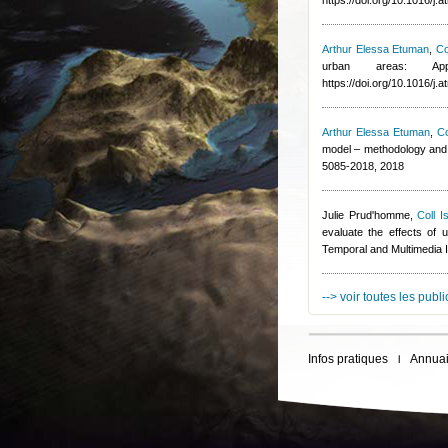
https://doi.org/10.1016/j
Arthur Elessa Etuman
,
Co
urban areas: App
https://doi.org/10.1016/j
Arthur Elessa Etuman
,
Co
model – methodology and 
5085-2018, 2018
Julie Prud'homme
,
Coll I
evaluate the effects of u
Temporal and Multimedia 
--> voir toutes les publ
Infos pratiques
Annuai