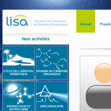
Accueil
Projets
Nos activités
CYCLE DE L'AÉROSOL
DEVENIR DU CARBONE
DÉSERTIQUE
ORGANIQUE
EXOBIOLOGIE ET
SPECTROSCOPIE
ASTROCHIMIE