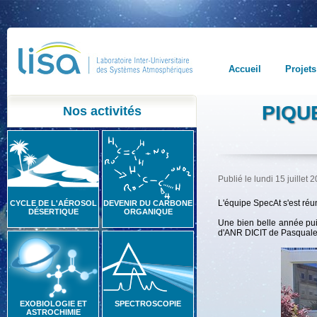
Accueil
Projets
PIQU
Nos activités
Publié le lundi 15 juillet
L'équipe SpecAt s'est réun
CYCLE DE L'AÉROSOL
DEVENIR DU CARBONE
DÉSERTIQUE
ORGANIQUE
Une bien belle année puis
d'ANR DICIT de Pasquale
EXOBIOLOGIE ET
SPECTROSCOPIE
ASTROCHIMIE