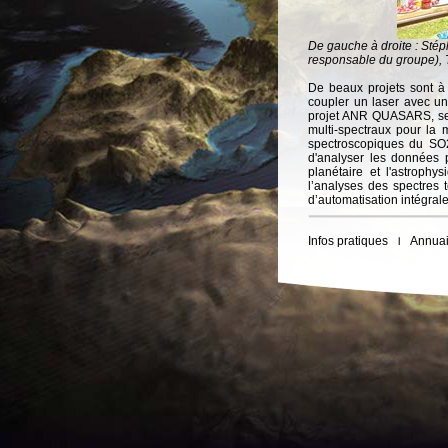
De gauche à droite : St
responsable du groupe),
De beaux projets sont à 
coupler un laser avec un
projet ANR QUASARS, sera
multi-spectraux pour la
spectroscopiques du SO2
d'analyser les données p
planétaire et l'astroph
l’analyses des spectres 
d’automatisation intégrale
Infos pratiques
Annuai